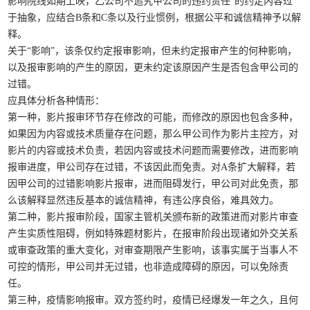
影响院线如期上映，乙公司不追究甲公司的违约责任”的约定内容过
于抽象，应结合B条和C条以及行业惯例，根据公平和诚信精神予以解
释。
关于“影响”，该条仅约定报审影响，但未约定报审产生的何种影响，
以及报审影响的产生的原因，更未约定该原因产生是否包含甲公司的
过错。
应具体分析各种情形：
第一种，影片报审环节存在修改的可能，而修改的原因也包含多种，
如果因为内容或技术质量存在问题，那么甲公司作为影片主控方，对
影片的内容或技术负责，若因内容或技术问题而需要修改，进而影响
报审进度，甲公司存在过错，不该因此而免责。对A条扩大解释，若
因甲公司的过错影响影片报审，进而阻碍发行，甲公司对此免责，那
么该解释显然违反基本的诚信精神，有违公序良俗，难具效力。
第二种，影片报审阶段，国家主管机关颁布新的政策进而对影片审查
产生实质性阻碍，例如特殊题材影片，在报审阶段出现诸如外交关系
或审查政策的重大变化，对审查期限产生影响，该事实属于当事人不
可控的情形，甲公司并无过错，也非造成障碍的原因，可以免除责
任。
第三种，疫情影响报审。双方签约时，疫情已经爆发一年之久，且何