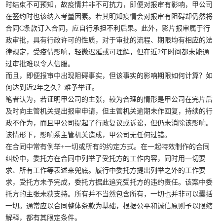
时结束不可预知，故疫情并非不可抗力，即便对报审有影响，甲公司
在签约时也该纳入考量因素。若其明知疫情会对报审有阻碍却仍然将
合同C条款订入合同，应自行承担不利后果。此外，影片报审属于行
政审批，具有行政许可的性质，对于审批的流程、期限均有相应的法
律规定，受疫情影响，轻微迟延或可理解，但在近2年时间都未能通
过审批难以令人信服。
而且，即便报审中出现阻碍事实，但该事实的影响期限如何计算？如
何达到近2年之久？难予举证。
笔者认为，若证明甲公司的主张，较为合理的情形是甲公司在完片后
及时向主管机关提出报审申请，但主管机关逾期未作回复，持续的行
政不作为，而且甲公司提起了行政复议或诉讼，但仍未消除该影响。
该情形下，影响系主管机关造成，甲公司无任何过错。
在合同中常有例举+一切或所有的约定方式。在一起特效制作的合同
纠纷中，委托方在合同中列举了受托方的工作内容，同时用一切要
求、所有工作等表述来兜底。履行中委托方提出列举之外的工作要
求，受托方未予完成，委托方据此追究受托方的违约责任。该案中委
托方的主张未获支持。所有并不当然包含所有，一切也并非可以囊括
一切。通常应以合同整体条款为基础，根据公平和诚信原则予以限缩
解释，都有其限定条件。