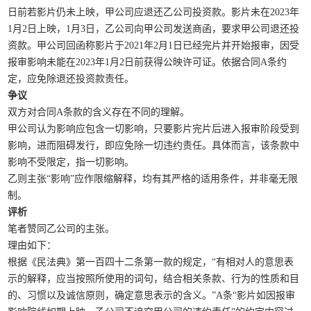
日前若影片仍未上映，甲公司应退还乙公司投资款。影片未在2023年
1月2日上映，1月3日，乙公司向甲公司发送商函，要求甲公司退还投
资款。甲公司回函称影片于2021年2月1日已经完片并开始报审，因受
报审影响未能在2023年1月2日前获得公映许可证。依据合同A条约
定，应免除退还投资款责任。
争议
双方对合同A条款的含义存在不同的理解。
甲公司认为影响应包含一切影响，只要影片完片后进入报审阶段受到
影响，进而阻碍发行，即应免除一切违约责任。具体而言，该条款中
影响不受限定，指一切影响。
乙则主张“影响”应作限缩解释，均有其严格的适用条件，并非毫无限
制。
评析
笔者赞同乙公司的主张。
理由如下：
根据《民法典》第一百四十二条第一款的规定，“有相对人的意思表
示的解释，应当按照所使用的词句，结合相关条款、行为的性质和目
的、习惯以及诚信原则，确定意思表示的含义。”A条“影片如因报审