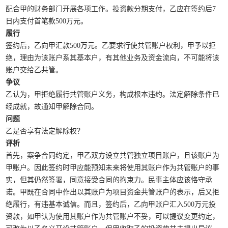
配合甲的财务部门开展各项工作。投资款分期支付，乙应在签约后7
日内支付首笔款500万元。
履行
签约后，乙向甲汇款500万元。乙要求行使共管账户权利，甲予以拒
绝，理由为该账户系其基本户，有其他业务及资金流向，不可能将该
账户交给乙共管。
争议
乙认为，甲拒绝履行共管账户义务，构成根本违约。法定解除条件已
经成就，故通知甲解除合同。
问题
乙是否享有法定解除权？
评析
首先，案争合同约定，甲乙双方设立共管独立项目账户，且该账户为
甲账户。因此签约时甲应能预知未来将使用其账户作为共管账户的事
实，但其仍然签署，同意接受合同的拘束力。民事主体应该恪守承
诺。甲既在合同中作出以其账户为项目资金共管账户的表示，后又拒
绝履行，有违基本诚信。而且，签约后，乙向甲账户汇入500万元投
资款，如甲认为使用其账户作为共管账户不妥，可以提议变更约定，