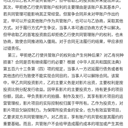
可改为以乙名义开设共管账户，但甲收取乙的投资款并未提出异议。
其次，甲拒绝乙行使共管账户权利的主要理由是该账户系其基本户，
若共同管理可能影响其正常经营。但案争合同并未对甲账户作出约
定，甲可以开设其他账户作为共管账户，也可以与乙协商，采取其他
方式。对于履行方式产生争议，当事人本可通过协商方式予以解决。
但甲收取乙的首笔投资款后却拒绝乙行使共同管理账户的权利，也未
协商，致使合同推进陷入僵局。对于合同无法履行的结果，甲应承担
过错责任。
第三，甲拒绝乙行使共管账户的权利会产生何种后果？对乙有何种
损害？合同是否有继续履行的必要？根据《中华人民共和国民法典》
第五百六十三条第（四）项的规定，当事人一方迟延履行债务或者有
其他违约行为致使不能实现合同目的，当事人可以解除合同。该案
中，甲乙共同投资影片，乙的主要义务是对影片出资，主要权利是按
投资比例分配发行收益。因甲系影片的主要投资方，持有更多的项目
份额，因此，甲负责影片的拍摄、制作及发行，其享有影片项目的运
营管理权，影片项目的实际控制权归属于甲所有。乙作为投资方，对
影片项目欠缺控制力。为保障所投资金的安全，也为有效监管项目，
乙要求双方共同管理账户。对乙而言，享有账户的共管权是其履约的
重要基础。而且，共管账户不会给甲造成履约成本的增加或产生其他