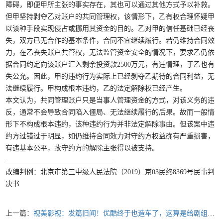
障碍，即便甲所主张的事实存在，其也可以通过其他方式予以补救。
但甲坚持剥夺乙对账户的共同管理权，该情形下，乙有权合理怀疑甲
以该种手段实现侵占或挪用其资金的目的。乙对甲的信任基础已经丧
失，双方已无合作的基本条件，合同不宜继续履行。若仍维持合同效
力，在乙丧失账户共管权，无法监管资金安全的情况下，要求乙仍依
据合同约定向该账户汇入剩余投资款2500万元，有违情理，于乙也有
失公允。因此，甲的违约行为实际上已经剥夺乙期待的合同利益，无
法继续履行。甲构成根本违约，乙的法定解除权已经产生。
本文认为，共同管理账户只是当事人管理资金的方式，对该义务的违
反，通常不会导致合同陷入僵局、无法继续履行的后果。故而一般情
形下不构成根本违约，该种违约行为并非法定解除事由。但该案中违
约方过错过于明显，如仍维持合同效力对守约方权益确有严重损害，
有违基本公平，故守约方的解除主张得以被支持。
改编判例：北京市第三中级人民法院（2019）京03民终8369号民事判
决书
上一篇：
视美影视：发篇旧闻！优酷终于也造车了，这算是给剧组的一种启发