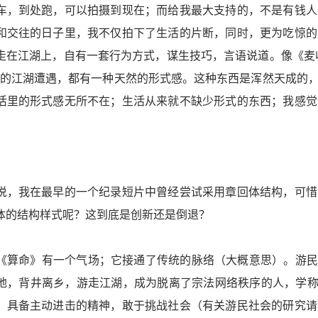
车，到处跑，可以拍摄到现在；而给我最大支持的，不是有钱人
和交往的日子里，我不仅拍下了生活的片断，同时，更为吃惊的
走在江湖上，自有一套行为方式，谋生技巧，言语说道。像《麦收
雁的江湖遭遇，都有一种天然的形式感。这种东西是浑然天成的
活里的形式感无所不在；生活从来就不缺少形式的东西；我感觉
说，我在最早的一个纪录短片中曾经尝试采用章回体结构，可惜
体的结构样式呢？这到底是创新还是倒退？
《算命》有一个气场；它接通了传统的脉络（大概意思）。游民
地，背井离乡，游走江湖，成为脱离了宗法网络秩序的人，学称“
，具备主动进击的精神，敢于挑战社会（有关游民社会的研究请