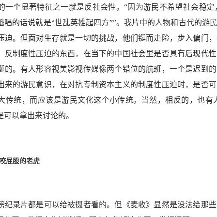
的一个显著特征之一就是反社会性。“因为游民不希望社会稳定
魁唱的话说就是“世乱英雄起四方””。我片中的人物和古代的游
压迫。但面对生存就是一切的挑战，他们铤而走险，步入偏门，
，反制度性压迫的东西，在当下的中国社会里是否具有后现代性
诞的。有人形容视美影视传媒像两个错位的航班，一个是迟到的
出来的游民意识，在对抗专制资本主义的制度性压迫时，是否可
大传统，而应该是游民文化这个小传统。当然，相反的，也有
是可以拿出来讨论的。
像咬屁股的老虎
榜纪录片都是可以给被摄者看的。但《麦收》显然是没法给那些