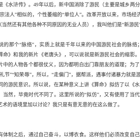
是《水浒传》。49年以后，新中国消除了游民（主要是城乡两分
“宗法人”相似的，个性萎缩的“单位人”。改革开放以来，市场经
”（当然还有其他各种不同原因的无业人员），我叫他们是“新游民
说的那个“脉络”，实质上就是千年以来的中国游民社会的脉络
算命》和我的新片《老唐头》，可以说就是新游民社会的缩影。
片中的人物各个都很仗义，因为都明白出门靠朋友的道理；为了
知礼节”“知荣辱”，所以，“走偏门”，据帮派，遇事付诸暴力就
同的游民意识。所以说，在某种意义上讲《算命》拟仿了以《水
。当然，毕竟时代不同了。这里所说的“拟仿”，又有使用了当代
艺术的语境里加以讨论？我只是有意无意的在这么做了。
有体制之后，通过自己奋斗，以博衣食。这样他们必须改变自己