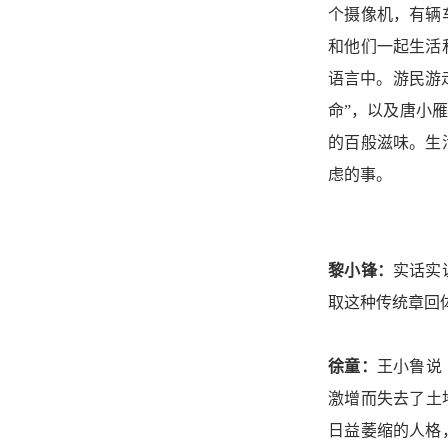
个摄像机，有辆
和他们一起生活
语言中。游民游
命”，以及唐小
的百般滋味。生
虑的事。
黎小锋：
实话实
取这种传统章回
徐童：
王小鲁说
激增而失去了土
日益萎缩的人格