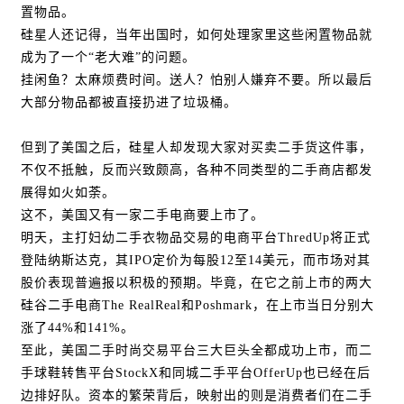
置物品。
硅星人还记得，当年出国时，如何处理家里这些闲置物品就
成为了一个“老大难”的问题。
挂闲鱼？太麻烦费时间。送人？怕别人嫌弃不要。所以最后
大部分物品都被直接扔进了垃圾桶。
但到了美国之后，硅星人却发现大家对买卖二手货这件事，
不仅不抵触，反而兴致颇高，各种不同类型的二手商店都发
展得如火如荼。
这不，美国又有一家二手电商要上市了。
明天，主打妇幼二手衣物品交易的电商平台ThredUp将正式
登陆纳斯达克，其IPO定价为每股12至14美元，而市场对其
股价表现普遍报以积极的预期。毕竟，在它之前上市的两大
硅谷二手电商The RealReal和Poshmark，在上市当日分别大
涨了44%和141%。
至此，美国二手时尚交易平台三大巨头全都成功上市，而二
手球鞋转售平台StockX和同城二手平台OfferUp也已经在后
边排好队。资本的繁荣背后，映射出的则是消费者们在二手