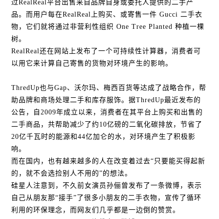
过RealReal平台出售来自品牌自身或委托人提供的二手产
品。而用户每在RealReal上购买、或寄售一件 Gucci 二手衣
物，它们就将通过非营利性组织 One Tree Planted 种植一棵
树。
RealReal还在网站上发布了一个可持续性计算器，消费者可
以用它来计算自己寄售的货物对环境产生的影响。
ThredUp也与Gap、沃尔玛、梅西百货等达成了战略合作，帮
助品牌和商场处理二手和库存服饰。据ThredUp最近发布的
公告，自2009年成立以来，消费者在其平台上购买和出售的
二手商品，共帮助减少了约10亿磅的二氧化碳排放，节省了
20亿千瓦时的能源和44亿加仑的水，对环境产生了积极影
响。
而在国内，也有越来越多的人在改变着过去“只要能买得起新
的，就不会选捡别人不用的”的想法。
硅星人注意到，不久前女演员孙俪曾发布了一条微博，表示
自己从朋友那“接手”了很多小朋友的二手衣物，宣传了循环
利用的环保理念，而网友们几乎都是一边倒的赞赏。