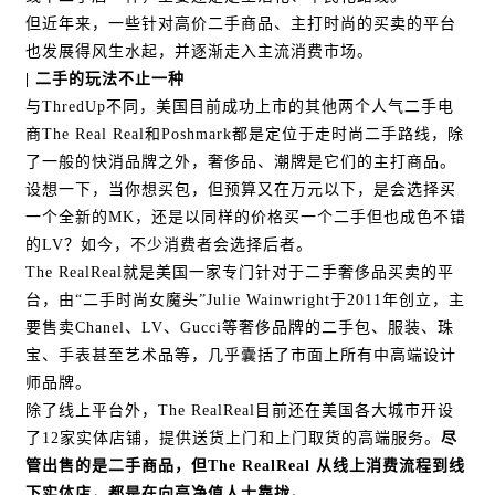
但近年来，一些针对高价二手商品、主打时尚的买卖的平台
也发展得风生水起，并逐渐走入主流消费市场。
| 二手的玩法不止一种
与ThredUp不同，美国目前成功上市的其他两个人气二手电
商The Real Real和Poshmark都是定位于走时尚二手路线，除
了一般的快消品牌之外，奢侈品、潮牌是它们的主打商品。
设想一下，当你想买包，但预算又在万元以下，是会选择买
一个全新的MK，还是以同样的价格买一个二手但也成色不错
的LV？如今，不少消费者会选择后者。
The RealReal就是美国一家专门针对于二手奢侈品买卖的平
台，由“二手时尚女魔头”Julie Wainwright于2011年创立，主
要售卖Chanel、LV、Gucci等奢侈品牌的二手包、服装、珠
宝、手表甚至艺术品等，几乎囊括了市面上所有中高端设计
师品牌。
除了线上平台外，The RealReal目前还在美国各大城市开设
了12家实体店铺，提供送货上门和上门取货的高端服务。
尽
管出售的是二手商品，但The RealReal 从线上消费流程到线
下实体店，都是在向高净值人士靠拢。