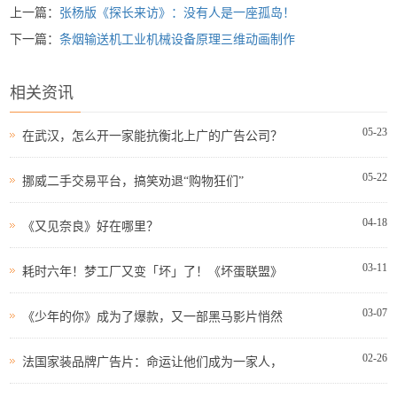
上一篇：
张杨版《探长来访》：没有人是一座孤岛！
下一篇：
条烟输送机工业机械设备原理三维动画制作
相关资讯
05-23
在武汉，怎么开一家能抗衡北上广的广告公司？
05-22
挪威二手交易平台，搞笑劝退“购物狂们”
04-18
《又见奈良》好在哪里？
03-11
耗时六年！梦工厂又变「坏」了！《坏蛋联盟》
03-07
《少年的你》成为了爆款，又一部黑马影片悄然
02-26
法国家装品牌广告片：命运让他们成为一家人，