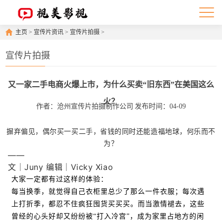
主页
>
宣传片资讯
>
宣传片拍摄
>
宣传片拍摄
又一家二手电商火爆上市，为什么买卖“旧东西”在美国这么
火？
作者：沧州宣传片拍摄制作公司
发布时间：04-09
摒弃偏见，偶尔买一买二手，省钱的同时还能造福地球，何乐而不
为？
——
文｜Juny 编辑｜Vicky Xiao
大家一定都有过这样的体验：
每当换季，就觉得自己衣柜里总少了那么一件衣服；每次遇
上打折季，都忍不住疯狂囤货买买买。而当激情褪去，这些
曾经的心头好却又纷纷被“打入冷宫”，成为家里占地方的闲