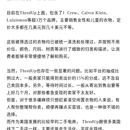
目前在ThredUp上面，包含了J. Crew、Calvin Klein、
Lululemon等超3万个品牌，主要销售女性和儿童的衣物，定
价大多都在几美元到几十美元不等。
这些被筛选过的衣物均已被统一清洗和处理过，并按照不用
价位、颜色、尺码、材质等进行了细致的归类和描述，让消
费者能够非常便捷地了解和购买。
当然，ThredUp也存在一些显著的问题。比如平台的抽成比
例过大，一般卖家只能得到卖出价的15%的分成，远不及自
己卖回本多。另外，等待时间过长，一般从寄出到售出要等
上好几个月，对那些着急变现的卖家不太友好。
但是，对于很多嫌麻烦只想赶紧清空闲置衣物的人来说，有
人帮你整理帮你卖，顺便再赚点买菜钱，也是一种很不错的
选择。
而作为美国发展的比较早的二手电商， ThredUp跟很多美国
线下二手店一样，主要还是走生活化、平民化路线。