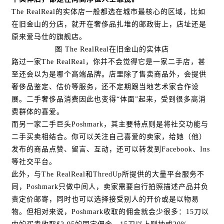
The RealReal的实体店一般都选在城市最核心的区域，比如
在旧金山的分店，就开在奢侈品扎堆的邮政街上，店址还是
原来爱马仕的旗舰店。
图 The RealReal在旧金山的实体店
路过一家The RealReal，你并不会觉得它是一家二手店，甚
至还会以为是哪个高端品牌。店里除了售卖商品外，会提供
奢侈品鉴定、估价等服务，还不定期跟当地艺术家合作设
展。二手奢侈品消费因此也变得“体面”起来，受到很多高消
费群体的喜爱。
而另一家二手巨头Poshmark，其主要特点则是将社交功能与
二手买卖相结合。你可以关注自己喜爱的卖家，给她（他）
发布的商品点赞、留言、互动，还可以转发到Facebook、Ins
等社交平台。
此外，与The RealReal和ThredUp所提供的大量平台服务不
同，Poshmark只做中间人，卖家需要自行拍照描述产品并负
责定价邮寄，同时也可以选择接受别人的开价或是以物易
物。但相对来说，Poshmark收取的佣金就会少很多：15刀以