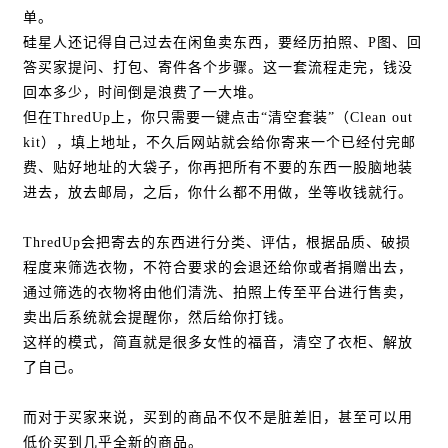
单。
硅星人还记得自己过去在闲鱼卖东西，要经历拍照、P图、回
答买家提问、打包、寄件各个步骤。这一套流程走完，钱没
回本多少，时间倒是浪费了一大堆。
但在ThredUp上，你只需要一键点击“清空套装”（Clean out
kit），填上地址，不久后网站就会给你寄来一个已经付完邮
费、贴好地址的大袋子，你再把所有不要的东西一股脑地装
进去，放去邮局，之后，你什么都不用做，坐等收钱就行。
ThredUp会把寄去的东西进行分类、评估，根据品质、破损
程度来筛选衣物，不符合要求的会退还给你或者捐赠出去，
通过筛选的衣物将由他们清洗、拍照上传至平台进行售卖，
卖出后系统就会提醒你，然后给你打钱。
这样的模式，简直就是很多女性的福音，清空了衣柜、解放
了自己。
而对于买家来说，买到的商品不仅不是脏差旧，甚至可以用
低价买到几乎全新的商品。