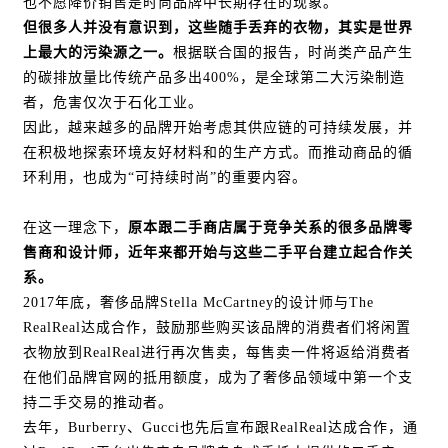
也不愿降价销售是时尚品牌中长期存在的现象。
但很多人并没有意识到，这些随手丢弃的衣物，其实是世界
上最大的污染源之一。
根据联合国的报告，时尚类产品产生
的碳排放量比传统产品多出400%，是全球第二大污染制造
者，危害仅次于石化工业。
因此，越来越多的品牌开始考虑其供应链的可持续发展，并
在积极地探索环境友好材料和的生产方式。而推动商品的循
环利用，也成为“可持续时尚”的重要内容。
在这一理念下，
原本跟二手商店属于竞争关系的很多品牌零
售商和设计师，近年来都开始与这些二手平台建立起合作关
系。
2017年底，奢侈品牌Stella McCartney的设计师与The
RealReal达成合作，鼓励那些购买该品牌的消费者们将闲置
衣物放到RealReal进行再次售卖，每售卖一件将返给消费者
在他们品牌官网的抵用额度，成为了奢侈品领域中第一个支
持二手交易的推动者。
去年，Burberry、Gucci也先后宣布跟RealReal达成合作，通